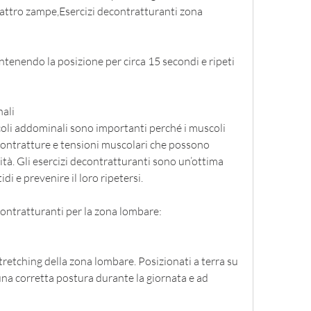
quattro zampe,Esercizi decontratturanti zona 
enendo la posizione per circa 15 secondi e ripeti 
nali
scoli addominali sono importanti perché i muscoli 
contratture e tensioni muscolari che possono 
ità. Gli esercizi decontratturanti sono un’ottima 
di e prevenire il loro ripetersi.
contratturanti per la zona lombare:
stretching della zona lombare. Posizionati a terra su 
una corretta postura durante la giornata e ad 